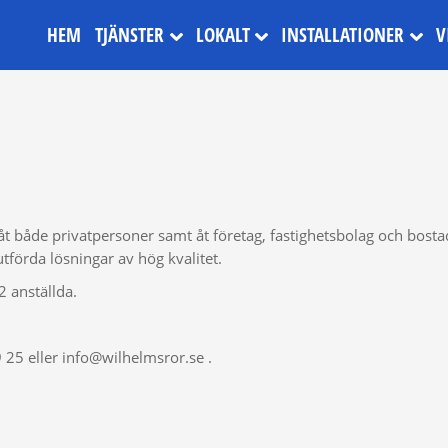
HEM
TJÄNSTER
LOKALT
INSTALLATIONER
V
t både privatpersoner samt åt företag, fastighetsbolag och bostad
tförda lösningar av hög kvalitet.
 anställda.
25 eller info@wilhelmsror.se .